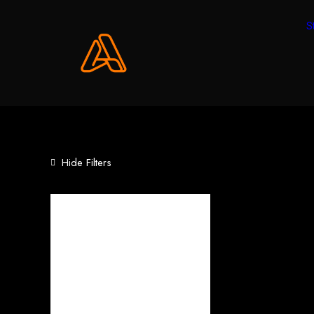
S
Hide Filters
Categories
Eventfilm
(14)
Musikvideo
(3)
Social Media
(10)