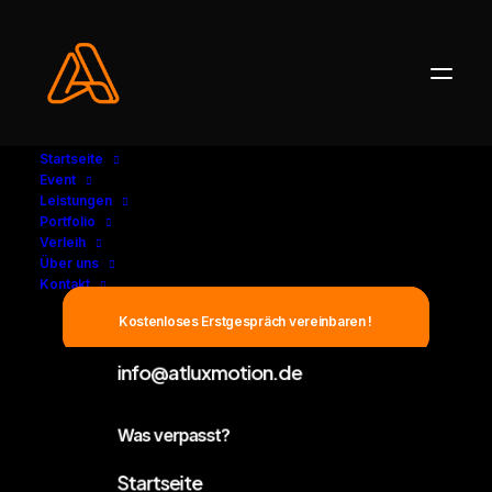
Startseite
Event
Leistungen
Portfolio
Verleih
Let's Talk
Über uns
Kontakt
Kostenloses Erstgespräch vereinbaren !
Schreibe uns
info@atluxmotion.de
Was verpasst?
Startseite