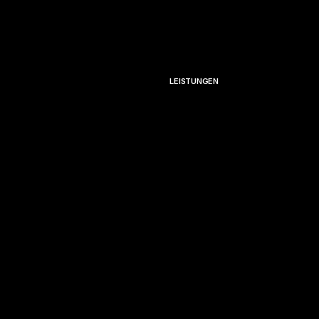
MUSIKVIDEO
LEISTUNGEN
EVENTFILM