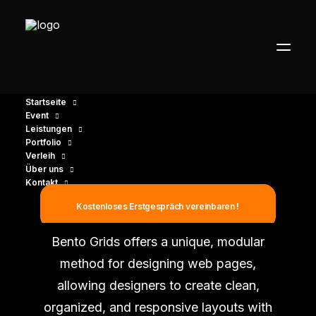
Startseite
Event
Leistungen
Portfolio
Verleih
Über uns
Kontakt
Justified Bento Grids
Kostenloses Erstgespräch vereinbaren !
Bento Grids offers a unique, modular
method for designing web pages,
allowing designers to create clean,
organized, and responsive layouts with