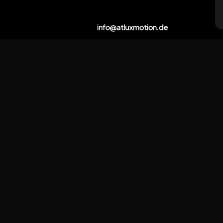
Schreibe uns
info@atluxmotion.de
©2026 ATLUX Motion Schiffler
Mouzoun GbR