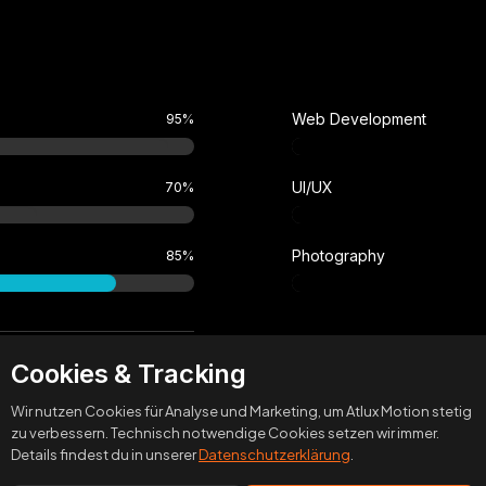
Web Development
95
%
UI/UX
70
%
Let's Talk
Photography
85
%
Cookies & Tracking
Wir nutzen Cookies für Analyse und Marketing, um Atlux Motion stetig
zu verbessern. Technisch notwendige Cookies setzen wir immer.
Details findest du in unserer
Datenschutzerklärung
.