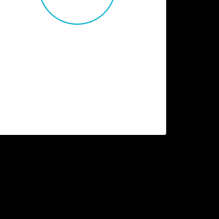
New Visitors
Credibly brand standards
compliant users without extensible
services.