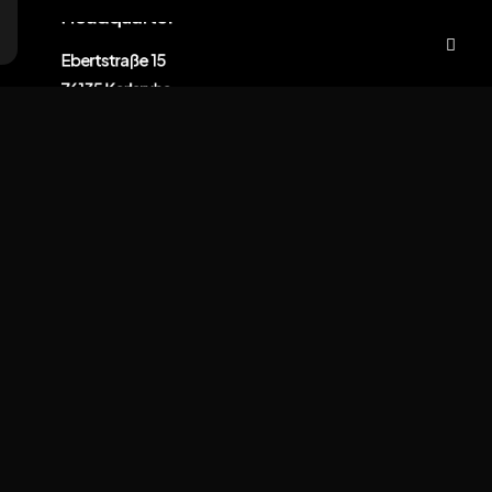
Headquarter
Ebertstraße 15
76135 Karlsruhe
Deutschland
+49 178 7359251
Datenschutzerklärung